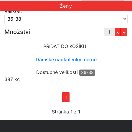
prádlo
Ženy
Velikost
Filtry
Množství
Cena
PŘIDAT DO KOŠÍKU
Dámské nadkolenky: černé
Dostupné velikosti
36-38
387 Kč
Značka
1
Jeej DESIGN
Velikost
Stránka 1 z 1
36
37