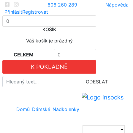
606 260 289
Nápověda
Kategorie
Přihlásit
Registrovat
Dětské
KOŠÍK
punčocháče
Dámské
Váš košík je prázdný
ponožky
Dámské
CELKEM
podkolenky
Pánské
K POKLADNĚ
ponožky
Dětské
ODESLAT
ponožky
Dámské
nadkolenky
Dětské
Domů
Dámské
Nadkolenky
podkolenky
Pánské
spodní