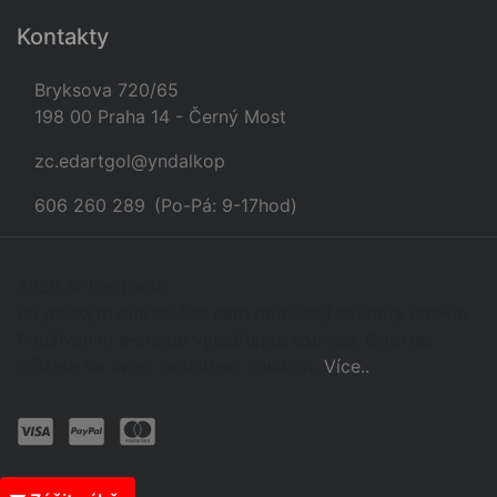
Kontakty
Bryksova 720/65
198 00 Praha 14 - Černý Most
zc.edartgol@yndalkop
606 260 289
(Po-Pá: 9-17hod)
2026 © Logtrade
Při poskytování služeb nám pomáhají soubory cookie.
Používáním e-shopu vyjadřujete souhlas. Cookies
můžete ve svém prohlížeči zakázat.
Více..