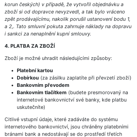
korun českých) v případě, že vytvořil objednávku a
zboží si od dopravce nevyzvedl, a tak bylo vráceno
zpět prodávajícímu, nakolik porušil ustanovení bodu 1,
a 2,. Tato smluvní pokuta zahrnuje náklady na dopravu
i sankci za nenaplnění kupní smlouvy.
4. PLATBA ZA ZBO
Ž
Í
Zboží je možné uhradit následujícími způsoby:
Platební kartou
Dobírkou
(za zásilku zaplatíte při převzetí zboží)
Bankovním převodem
Bankovním tlačítkem
(budete presmorovaný na
internetové bankovnictví své banky, kde platbu
uskutečníte)
Citlivé vstupní údaje, které zadáváte do systému
internetového bankovnictví, jsou chráněny platebními
bránami bank a nedostávají se do prostředí třetích