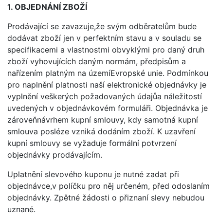
1. OBJEDNÁNÍ ZBO
Ž
Í
Prodávající se zavazuje,že svým odběratelům bude
dodávat zboží jen v perfektním stavu a v souladu se
specifikacemi a vlastnostmi obvyklými pro daný druh
zboží vyhovujících daným normám, předpisům a
nařízením platným na územíEvropské unie. Podmínkou
pro naplnění platnosti naší elektronické objednávky je
vyplnění veškerých požadovaných údajůa náležitostí
uvedených v objednávkovém formuláři. Objednávka je
zároveňnávrhem kupní smlouvy, kdy samotná kupní
smlouva posléze vzniká dodáním zboží. K uzavření
kupní smlouvy se vyžaduje formální potvrzení
objednávky prodávajícím.
Uplatnění slevového kuponu je nutné zadat při
objednávce,v políčku pro něj určeném, před odoslaním
objednávky. Zpětné žádosti o přiznaní slevy nebudou
uznané.