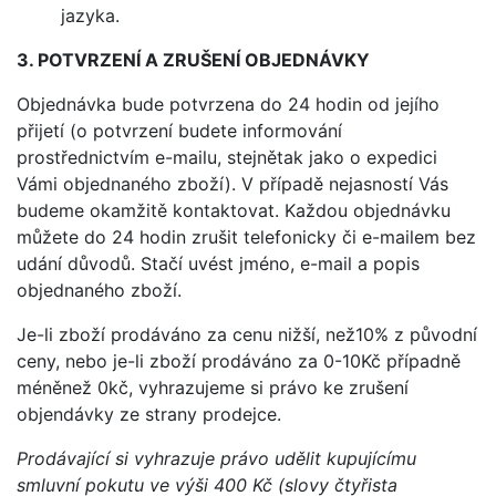
jazyka.
3. POTVRZENÍ A Z
RUŠENÍ OBJEDNÁVKY
Objednávka bude potvrzena do 24 hodin od jejího
přijetí (o potvrzení budete informování
prostřednictvím e-mailu, stejnětak jako o expedici
Vámi objednaného zboží). V případě nejasností Vás
budeme okamžitě kontaktovat. Každou objednávku
můžete do 24 hodin zrušit telefonicky či e-mailem bez
udání důvodů. Stačí uvést jméno, e-mail a popis
objednaného zboží.
Je-li zboží prodáváno za cenu nižší, než10% z původní
ceny, nebo je-li zboží prodáváno za 0-10Kč případně
méněnež 0kč, vyhrazujeme si právo ke zrušení
objendávky ze strany prodejce.
Prodávající si vyhrazuje právo udělit kupujícímu
smluvní pokutu ve výši 400 Kč (slovy čtyřista