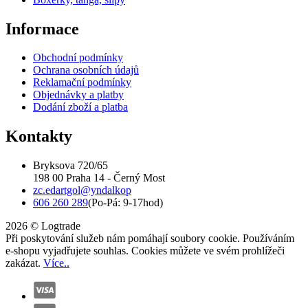
Informace
Obchodní podmínky
Ochrana osobních údajů
Reklamační podmínky
Objednávky a platby
Dodání zboží a platba
Kontakty
Bryksova 720/65
198 00 Praha 14 - Černý Most
zc.edartgol@yndalkop
606 260 289
(Po-Pá: 9-17hod)
2026 © Logtrade
Při poskytování služeb nám pomáhají soubory cookie. Používáním
e-shopu vyjadřujete souhlas. Cookies můžete ve svém prohlížeči
zakázat.
Více..