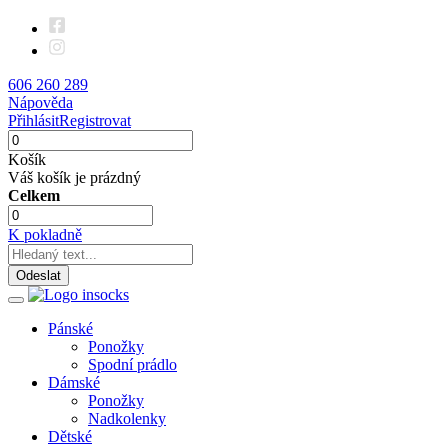
606 260 289
Nápověda
Přihlásit
Registrovat
Košík
Váš košík je prázdný
Celkem
K pokladně
Odeslat
Pánské
Ponožky
Spodní prádlo
Dámské
Ponožky
Nadkolenky
Dětské