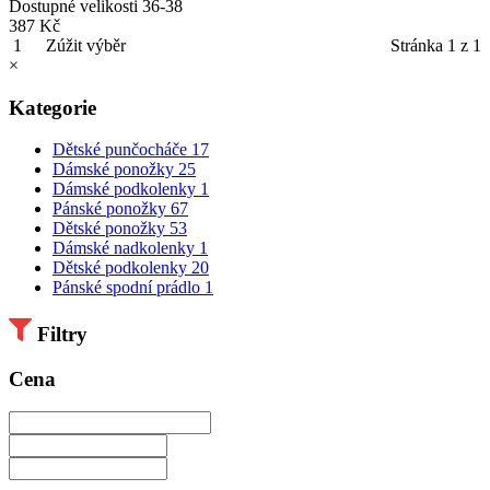
Dostupné velikosti
36-38
387 Kč
1
Zúžit výběr
Stránka 1 z 1
×
Kategorie
Dětské punčocháče
17
Dámské ponožky
25
Dámské podkolenky
1
Pánské ponožky
67
Dětské ponožky
53
Dámské nadkolenky
1
Dětské podkolenky
20
Pánské spodní prádlo
1
Filtry
Cena