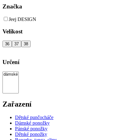
Značka
Jeej DESIGN
Velikost
36
37
38
Určení
Zařazení
Dětské punčocháče
Dámské ponožky
Pánské ponožky
Dětské ponožky
Boxerky, tanga, slipy