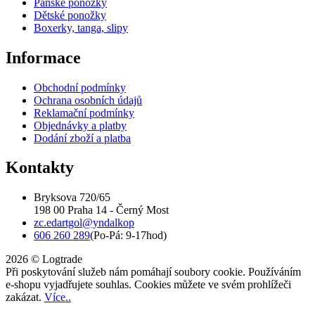
Pánské ponožky
Dětské ponožky
Boxerky, tanga, slipy
Informace
Obchodní podmínky
Ochrana osobních údajů
Reklamační podmínky
Objednávky a platby
Dodání zboží a platba
Kontakty
Bryksova 720/65
198 00 Praha 14 - Černý Most
zc.edartgol@yndalkop
606 260 289
(Po-Pá: 9-17hod)
2026 © Logtrade
Při poskytování služeb nám pomáhají soubory cookie. Používáním
e-shopu vyjadřujete souhlas. Cookies můžete ve svém prohlížeči
zakázat.
Více..