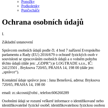
Ponožky
Podkolenky
Punčocháče
Ochrana osobních údajů
I.
Základní ustanovení
Správcem osobních údajů podle čl. 4 bod 7 nařízení Evropského
parlamentu a Rady (EU) 2016/679 o ochraně fyzických osob v
souvislosti se zpracováním osobních údajů a o volném pohybu
těchto údajů (dále jen: „GDPR”) je LOGTRADE s.r.o., IČ:
24123501 , Bryksova 720/65, PRAHA 14, 198 00 (dále jen:
„správce“).
Kontaktní údaje správce jsou : Jana Benešová, adresa: Bryksova
720/65, PRAHA 14, 198 00
email:
zc.skcosni@ofni
, telefon:606260289
Osobními údaji se rozumí veškeré informace o identifikované nebo
identifikovatelné fyzické osobě; identifikovatelnou fyzickou osobou