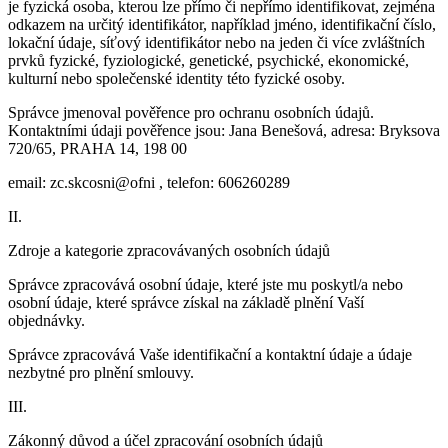
je fyzická osoba, kterou lze přímo či nepřímo identifikovat, zejména
odkazem na určitý identifikátor, například jméno, identifikační číslo,
lokační údaje, síťový identifikátor nebo na jeden či více zvláštních
prvků fyzické, fyziologické, genetické, psychické, ekonomické,
kulturní nebo společenské identity této fyzické osoby.
Správce jmenoval pověřence pro ochranu osobních údajů.
Kontaktními údaji pověřence jsou: Jana Benešová, adresa: Bryksova
720/65, PRAHA 14, 198 00
email:
zc.skcosni@ofni
, telefon: 606260289
II.
Zdroje a kategorie zpracovávaných osobních údajů
Správce zpracovává osobní údaje, které jste mu poskytl/a nebo
osobní údaje, které správce získal na základě plnění Vaší
objednávky.
Správce zpracovává Vaše identifikační a kontaktní údaje a údaje
nezbytné pro plnění smlouvy.
III.
Zákonný důvod a účel zpracování osobních údajů