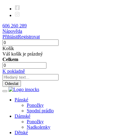
606 260 289
Nápověda
Přihlásit
Registrovat
Košík
Váš košík je prázdný
Celkem
K pokladně
Odeslat
Pánské
Ponožky
Spodní prádlo
Dámské
Ponožky
Nadkolenky
Dětské