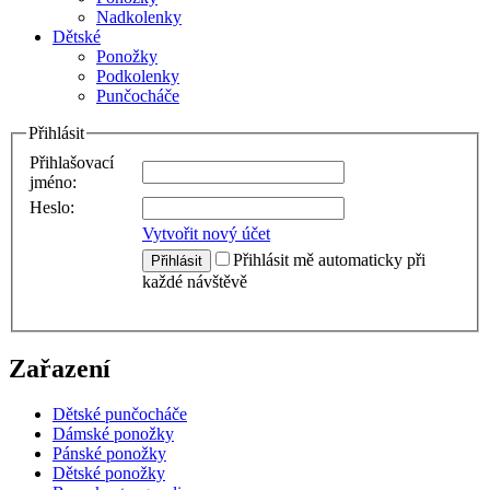
Nadkolenky
Dětské
Ponožky
Podkolenky
Punčocháče
Přihlásit
Přihlašovací
jméno:
Heslo:
Vytvořit nový účet
Přihlásit mě automaticky při
Přihlásit
každé návštěvě
Zařazení
Dětské punčocháče
Dámské ponožky
Pánské ponožky
Dětské ponožky