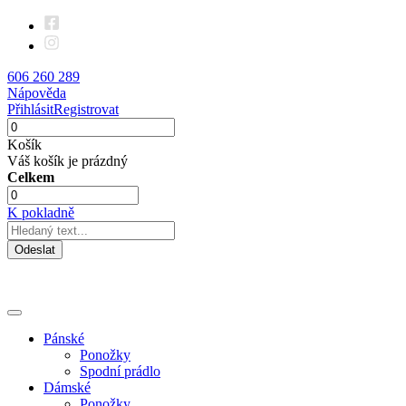
606 260 289
Nápověda
Přihlásit
Registrovat
Košík
Váš košík je prázdný
Celkem
K pokladně
Odeslat
Pánské
Ponožky
Spodní prádlo
Dámské
Ponožky