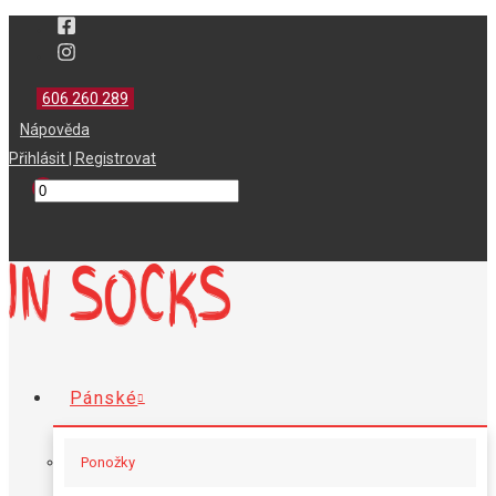
606 260 289
Nápověda
Přihlásit
Registrovat
Pánské
Ponožky