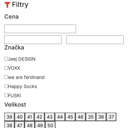
Filtry
Cena
Značka
Jeej DESIGN
VOXX
we are ferdinand
Happy Socks
FUSKI
Velikost
39
40
41
42
43
44
45
46
35
36
37
38
47
48
49
50