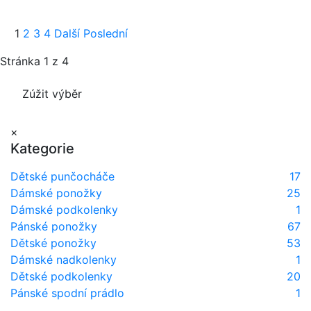
1
2
3
4
Další
Poslední
Stránka 1 z 4
Zúžit výběr
×
Kategorie
Dětské punčocháče
17
Dámské ponožky
25
Dámské podkolenky
1
Pánské ponožky
67
Dětské ponožky
53
Dámské nadkolenky
1
Dětské podkolenky
20
Pánské spodní prádlo
1