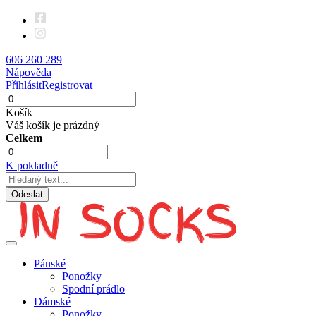
606 260 289
Nápověda
Přihlásit
Registrovat
Košík
Váš košík je prázdný
Celkem
K pokladně
Odeslat
Pánské
Ponožky
Spodní prádlo
Dámské
Ponožky