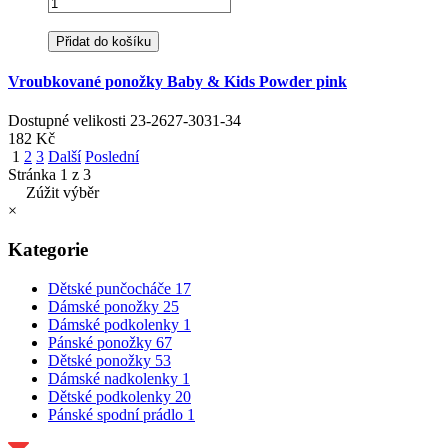
Přidat do košíku
Vroubkované ponožky Baby & Kids Powder pink
Dostupné velikosti
23-26
27-30
31-34
182 Kč
1
2
3
Další
Poslední
Stránka 1 z 3
Zúžit výběr
×
Kategorie
Dětské punčocháče
17
Dámské ponožky
25
Dámské podkolenky
1
Pánské ponožky
67
Dětské ponožky
53
Dámské nadkolenky
1
Dětské podkolenky
20
Pánské spodní prádlo
1